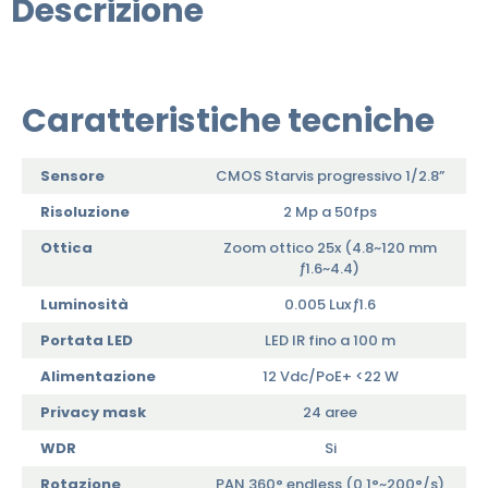
Descrizione
Caratteristiche tecniche
Sensore
CMOS Starvis progressivo 1/2.8”
Risoluzione
2 Mp a 50fps
Ottica
Zoom ottico 25x (4.8~120 mm
ƒ1.6~4.4)
Luminosità
0.005 Lux ƒ1.6
Portata LED
LED IR fino a 100 m
Alimentazione
12 Vdc/PoE+ <22 W
Privacy mask
24 aree
WDR
Si
Rotazione
PAN 360° endless (0.1°~200°/s)