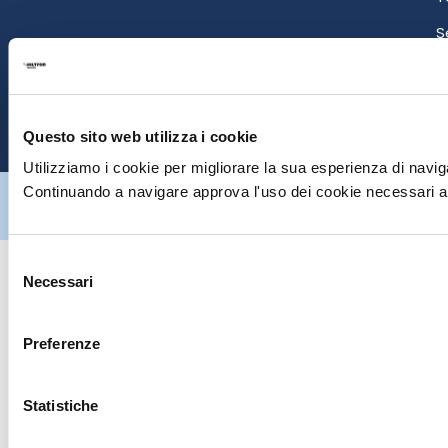
S
E
P
Questo sito web utilizza i cookie
Utilizziamo i cookie per migliorare la sua esperienza di naviga
Hiltron Security è distribuito in Italia da Hiltron Land S.r.l. | P.IVA
Continuando a navigare approva l'uso dei cookie necessari al
IT
07395971216
| Design by
av
communication.it
| Tutti i diritti sono
riservati
Selezione
Necessari
del
consenso
Preferenze
Statistiche