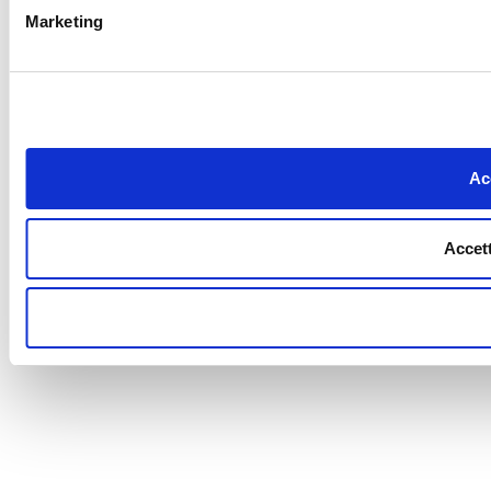
Marketing
Acc
Accett