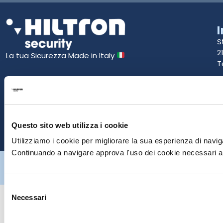
S
2
La tua Sicurezza Made in Italy
T
S
E
Questo sito web utilizza i cookie
P
Utilizziamo i cookie per migliorare la sua esperienza di naviga
Continuando a navigare approva l'uso dei cookie necessari al
Hiltron Security è distribuito in Italia da Hiltron Land S.r.l. | P.IVA
IT
07395971216
| Design by
av
communication.it
| Tutti i diritti sono
riservati
Selezione
Necessari
del
consenso