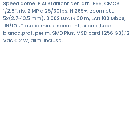
Speed dome IP AI Starlight det. att. IP66, CMOS
1/2.8”, ris. 2 MP a 25/30fps, H.265+, zoom ott.
5x(2.7~13.5 mm), 0.002 Lux, IR 30 m, LAN 100 Mbps,
1IN/1OUT audio mic. e speak int, sirena ,luce
bianca,prot. perim, SMD Plus, MSD card (256 GB),12
Vdc <12 W, alim. incluso.