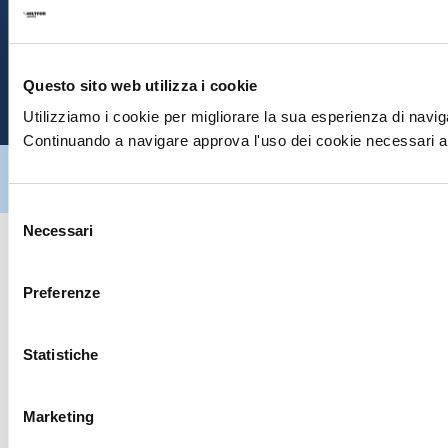
S
E
Questo sito web utilizza i cookie
P
Utilizziamo i cookie per migliorare la sua esperienza di naviga
Continuando a navigare approva l'uso dei cookie necessari al
Hiltron Security è distribuito in Italia da Hiltron Land S.r.l. | P.IVA
IT
07395971216
| Design by
av
communication.it
| Tutti i diritti sono
riservati
Selezione
Necessari
del
consenso
Preferenze
Statistiche
Marketing