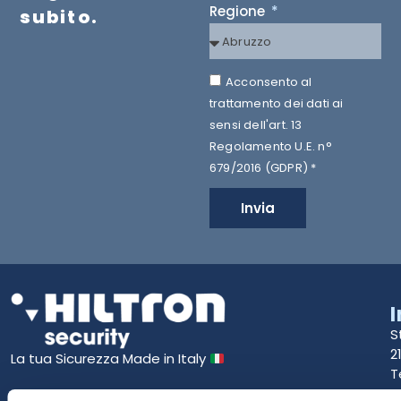
Regione
subito.
Acconsento al
trattamento dei dati ai
sensi dell'art. 13
Regolamento U.E. n°
679/2016 (GDPR) *
Invia
S
2
La tua Sicurezza Made in Italy
T