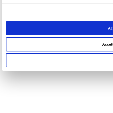
Acc
Accett