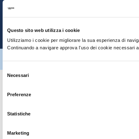
S
E
Questo sito web utilizza i cookie
P
Utilizziamo i cookie per migliorare la sua esperienza di naviga
Continuando a navigare approva l'uso dei cookie necessari al
Hiltron Security è distribuito in Italia da Hiltron Land S.r.l. | P.IVA
IT
07395971216
| Design by
av
communication.it
| Tutti i diritti sono
riservati
Selezione
Necessari
del
consenso
Preferenze
Statistiche
Marketing