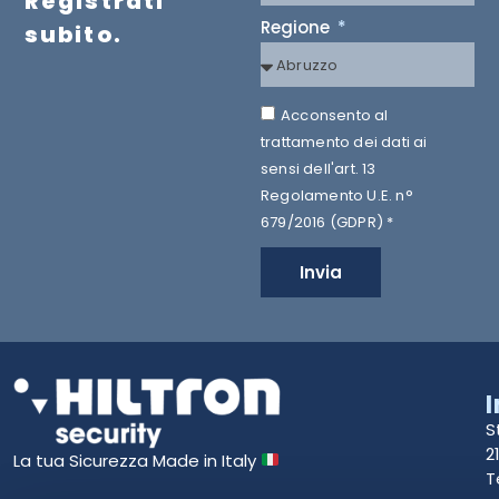
Registrati
Regione
subito.
Acconsento al
trattamento dei dati ai
sensi dell'art. 13
Regolamento U.E. n°
679/2016 (GDPR) *
Invia
S
2
La tua Sicurezza Made in Italy
T