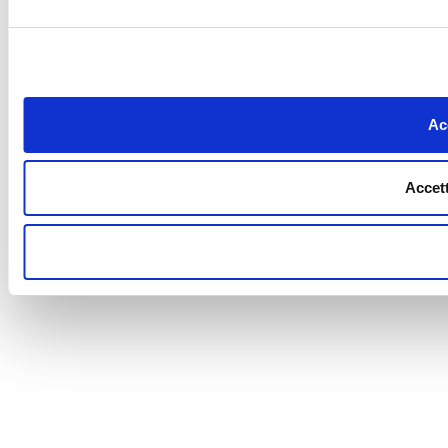
Acc
Accett