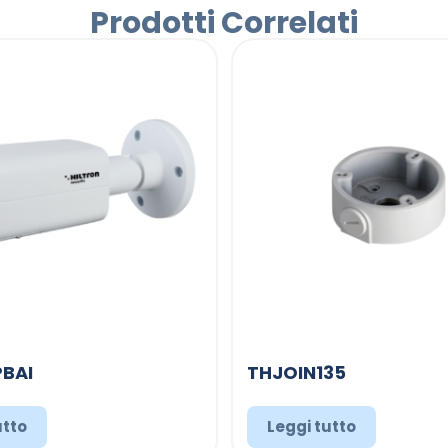
Prodotti Correlati
BAI
THJOIN135
utto
Leggi tutto