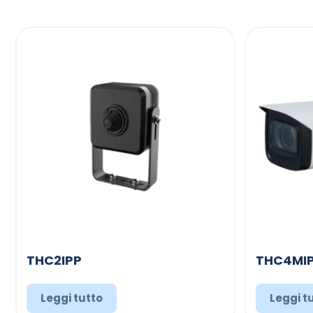
THC2IPP
THC4MIP
Leggi tutto
Leggi t