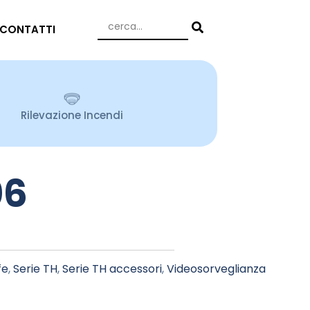
CONTATTI
Rilevazione Incendi
06
fe
,
Serie TH
,
Serie TH accessori
,
Videosorveglianza