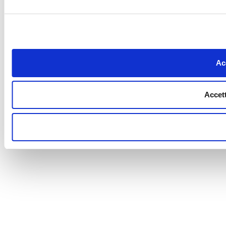
Acc
Accett