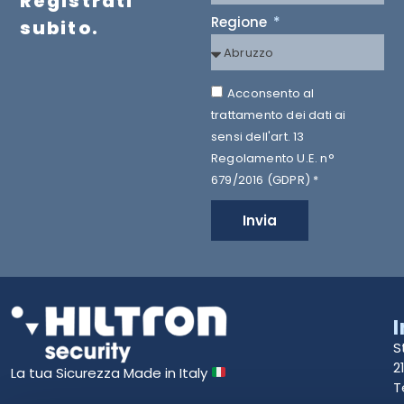
Registrati
Regione
subito.
Acconsento al
trattamento dei dati ai
sensi dell'art. 13
Regolamento U.E. n°
679/2016 (GDPR) *
Invia
S
2
La tua Sicurezza Made in Italy
T