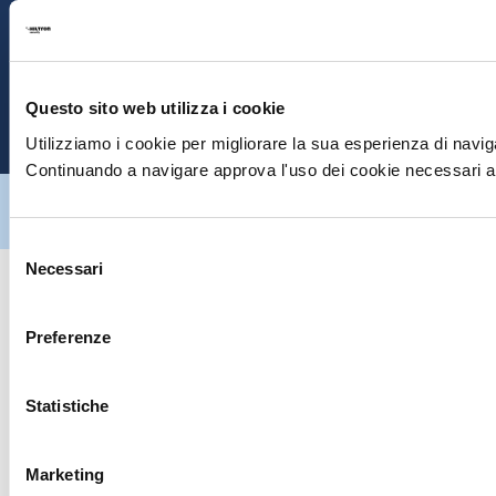
S
E
Questo sito web utilizza i cookie
P
Utilizziamo i cookie per migliorare la sua esperienza di naviga
Continuando a navigare approva l'uso dei cookie necessari al
Hiltron Security è distribuito in Italia da Hiltron Land S.r.l. | P.IVA
IT
07395971216
| Design by
av
communication.it
| Tutti i diritti sono
riservati
Selezione
Necessari
del
consenso
Preferenze
Statistiche
Marketing