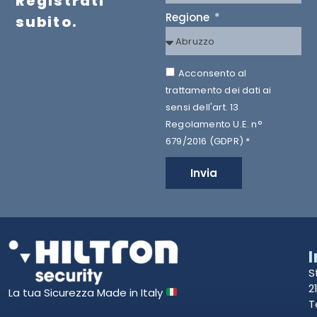
Registrati
Regione
subito.
Acconsento al
trattamento dei dati ai
sensi dell'art. 13
Regolamento U.E. n°
679/2016 (GDPR) *
Invia
S
2
La tua Sicurezza Made in Italy
T