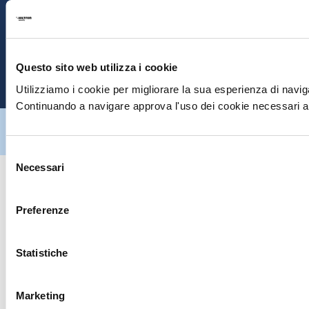
S
E
Questo sito web utilizza i cookie
P
Utilizziamo i cookie per migliorare la sua esperienza di naviga
Continuando a navigare approva l'uso dei cookie necessari al
Hiltron Security è distribuito in Italia da Hiltron Land S.r.l. | P.IVA
IT
07395971216
| Design by
av
communication.it
| Tutti i diritti sono
riservati
Selezione
Necessari
del
consenso
Preferenze
Statistiche
Marketing