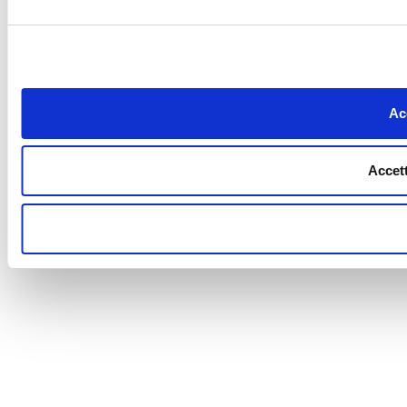
Acc
Accett