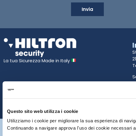
Invia
S
2
La tua Sicurezza Made in Italy
T
S
E
P
Questo sito web utilizza i cookie
Utilizziamo i cookie per migliorare la sua esperienza di naviga
Hiltron Security è distribuito in Italia da Hiltron Land S.r.l. | P.IVA
Continuando a navigare approva l'uso dei cookie necessari al
IT
07395971216
| Design by
av
communication.it
| Tutti i diritti sono
riservati