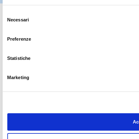
Selezione
Necessari
del
consenso
Preferenze
Statistiche
Marketing
Acc