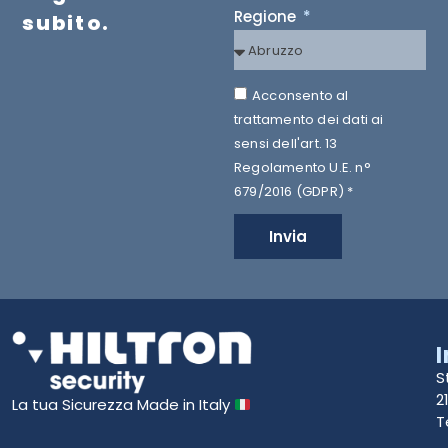
Regione
subito.
Acconsento al
trattamento dei dati ai
sensi dell'art. 13
Regolamento U.E. n°
679/2016 (GDPR) *
Invia
S
2
La tua Sicurezza Made in Italy
T