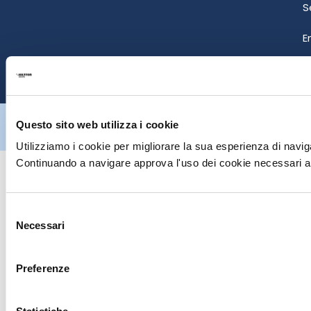
S
E
P
Hiltron Security è distribuito in Italia da Hiltron Land S.r.l. | P.IVA
Questo sito web utilizza i cookie
IT
07395971216
| Design by
av
communication.it
| Tutti i diritti sono
riservati
Utilizziamo i cookie per migliorare la sua esperienza di naviga
Continuando a navigare approva l'uso dei cookie necessari al
Selezione
Necessari
del
consenso
Preferenze