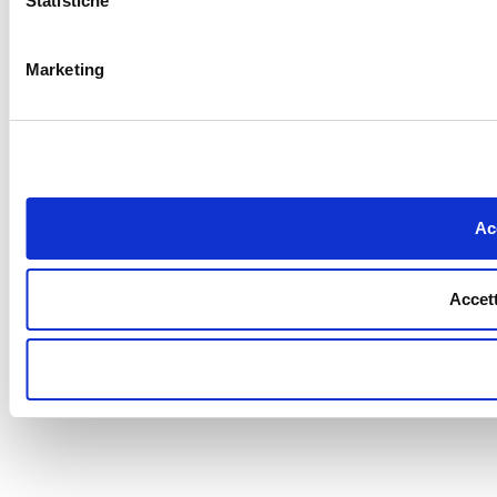
Statistiche
Marketing
Acc
Accett