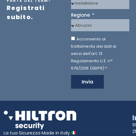
PARTE DEL TEAM?
Registrati
Regione
subito.
Acconsento al
trattamento dei dati ai
sensi dell'art. 13
Regolamento U.E. n°
679/2016 (GDPR) *
Invia
S
2
La tua Sicurezza Made in Italy