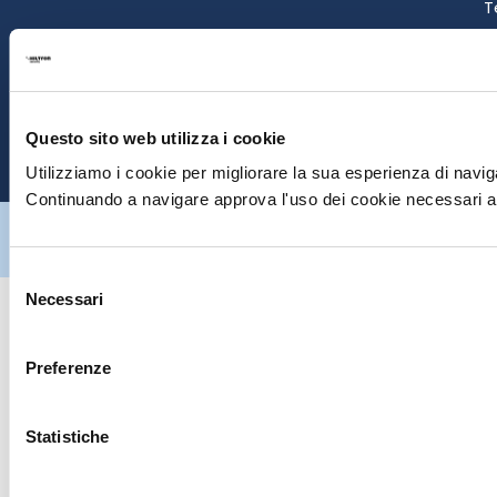
T
S
E
Questo sito web utilizza i cookie
P
Utilizziamo i cookie per migliorare la sua esperienza di naviga
Continuando a navigare approva l'uso dei cookie necessari al
Hiltron Security è distribuito in Italia da Hiltron Land S.r.l. | P.IVA
IT
07395971216
| Design by
av
communication.it
| Tutti i diritti sono
riservati
Selezione
Necessari
del
consenso
Preferenze
Statistiche