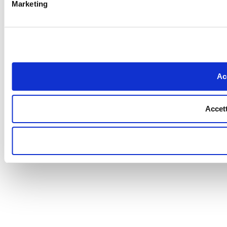
Marketing
Acc
Accett