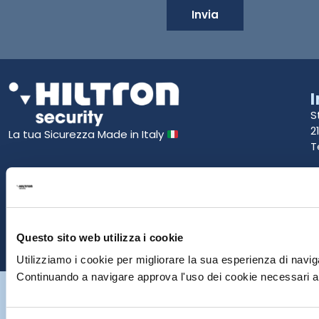
Invia
S
2
La tua Sicurezza Made in Italy
T
S
E
P
Questo sito web utilizza i cookie
Utilizziamo i cookie per migliorare la sua esperienza di naviga
Continuando a navigare approva l'uso dei cookie necessari al
Hiltron Security è distribuito in Italia da Hiltron Land S.r.l. | P.IVA
IT
07395971216
| Design by
av
communication.it
| Tutti i diritti sono
riservati