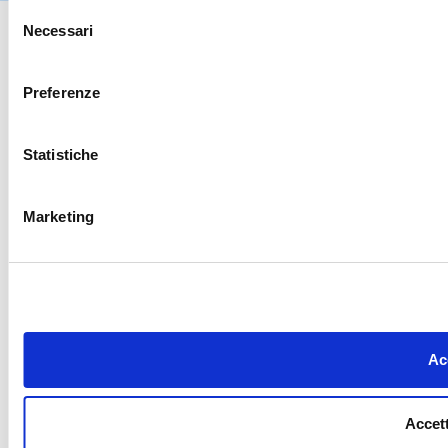
Selezione
Necessari
del
consenso
Preferenze
Statistiche
Marketing
Acc
Accett