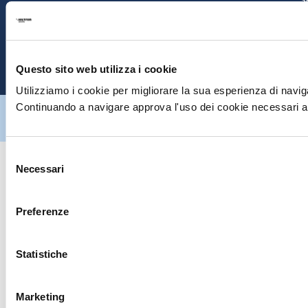
E
P
Questo sito web utilizza i cookie
Utilizziamo i cookie per migliorare la sua esperienza di naviga
Continuando a navigare approva l'uso dei cookie necessari al
Hiltron Security è distribuito in Italia da Hiltron Land S.r.l. | P.IVA
IT
07395971216
| Design by
av
communication.it
| Tutti i diritti sono
riservati
Selezione
Necessari
del
consenso
Preferenze
Statistiche
Marketing