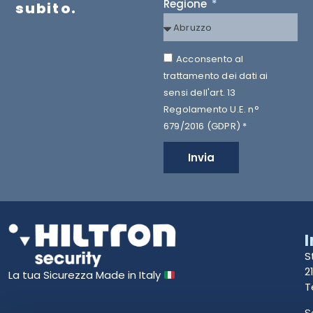
Regione
subito.
Acconsento al
trattamento dei dati ai
sensi dell'art. 13
Regolamento U.E. n°
679/2016 (GDPR) *
Invia
S
2
La tua Sicurezza Made in Italy
T
S