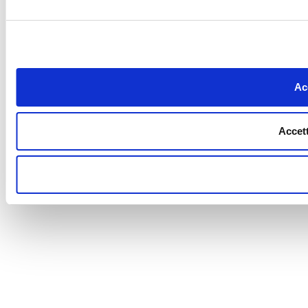
Acc
Accett