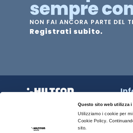
sempre con
NON FAI ANCORA PARTE DEL 
Registrati subito.
In
Strad
La tua Sicurezza Made in Italy
218 N
Questo sito web utilizza i
Tel:
0
Utilizziamo i cookie per mi
Cookie Policy. Continuando
Sede
sito.