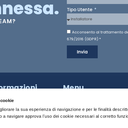
nessa.
Tipo Utente
TEAM?
Acconsento al trattamento dei 
679/2016 (GDPR) *
Invia
formazioni
Menu
a Provinciale di Caserta,
HILTRON SECURITY
apoli (NA)
 cookie
81 18539000
SISTEMI
gliorare la sua esperienza di navigazione e per le finalità descritt
PRODOTTI
 a navigare approva l'uso dei cookie necessari al corretto funz
 Roma:
+39 340 790 2931
MEDIA