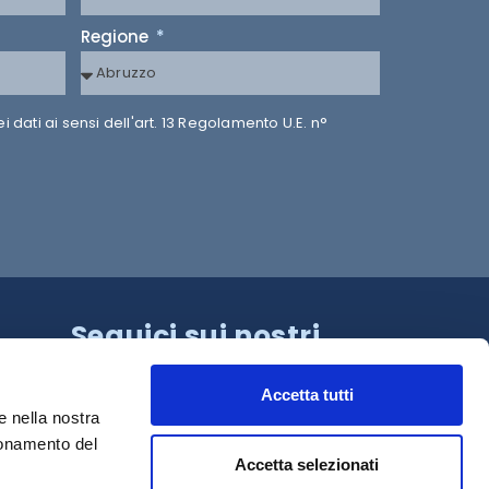
Regione
dati ai sensi dell'art. 13 Regolamento U.E. n°
Seguici sui nostri
canali!
Accetta tutti
e nella nostra
ionamento del
Accetta selezionati