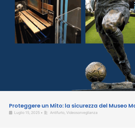
Proteggere un Mito: la sicurezza del Museo 
Luglio 15, 2025
•
Antifurto
,
Videosorveglianza