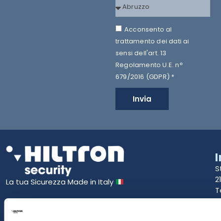
Acconsento al
trattamento dei dati ai
sensi dell'art. 13
Regolamento U.E. n°
679/2016 (GDPR) *
Invia
S
2
La tua Sicurezza Made in Italy
T
S