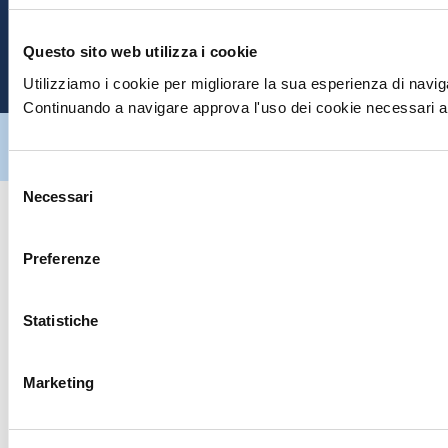
E
Questo sito web utilizza i cookie
P
Utilizziamo i cookie per migliorare la sua esperienza di naviga
Continuando a navigare approva l'uso dei cookie necessari al
Hiltron Security è distribuito in Italia da Hiltron Land S.r.l. | P.IVA
IT
07395971216
| Design by
av
communication.it
| Tutti i diritti sono
riservati
Selezione
Necessari
del
consenso
Preferenze
Statistiche
Marketing