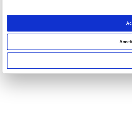
Acc
Accett