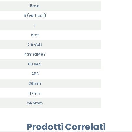
5min
5 (verticali)
1
6mt
7,6 Volt
433,92MHz
60 sec.
ABS
26mm
117mm
24,5mm
Prodotti Correlati