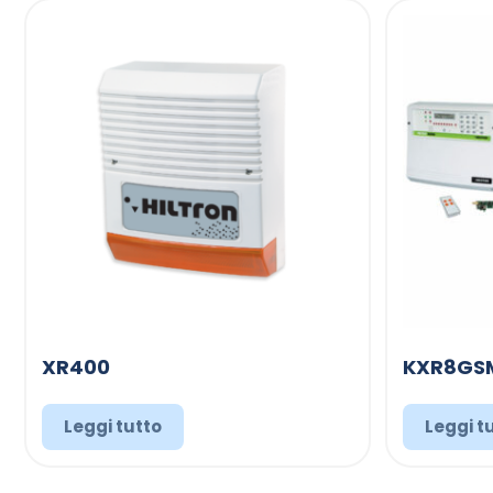
XR400
KXR8GS
Leggi tutto
Leggi t