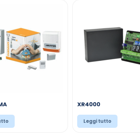
MA
XR4000
utto
Leggi tutto