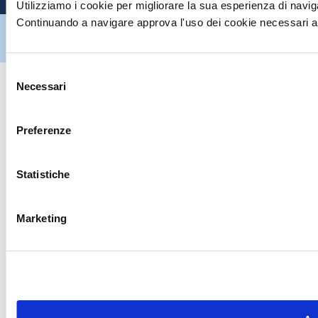
Utilizziamo i cookie per migliorare la sua esperienza di naviga
Continuando a navigare approva l'uso dei cookie necessari al
Hiltron Security è distribuito in Italia da Hiltron Land S.r.l. | P.IVA
IT
07395971216
| Design by
av
communication.it
| Tutti i diritti sono
riservati
Selezione
Necessari
del
consenso
Preferenze
Statistiche
Marketing