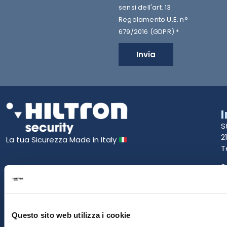
sensi dell'art. 13
Regolamento U.E. n°
679/2016 (GDPR) *
Invia
S
2
La tua Sicurezza Made in Italy
T
S
E
P
Questo sito web utilizza i cookie