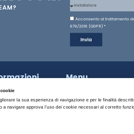
TEAM?
Acconsento al trattamento dei 
679/2016 (GDPR) *
Invia
formazioni
Menu
a Provinciale di Caserta,
HILTRON SECURITY
apoli (NA)
 cookie
81 18539000
SISTEMI
gliorare la sua esperienza di navigazione e per le finalità descritt
PRODOTTI
 a navigare approva l'uso dei cookie necessari al corretto funz
 Roma:
+39 340 790 2931
MEDIA
:
info@hiltronsecurity.net
DOWNLOAD
cy Policy
Cookie Policy