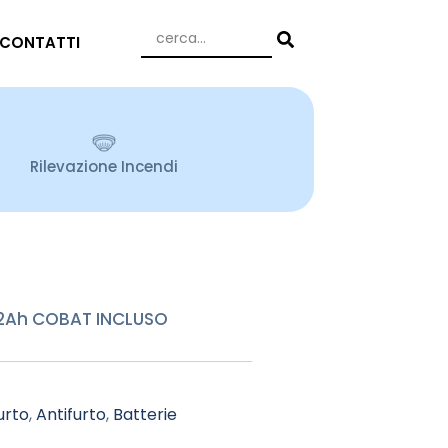
CONTATTI
Rilevazione Incendi
 2Ah COBAT INCLUSO
urto
,
Antifurto
,
Batterie