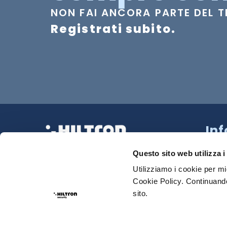
NON FAI ANCORA PARTE DEL 
Registrati subito.
In
Strad
La tua Sicurezza Made in Italy
218 N
Questo sito web utilizza i
Tel:
0
Utilizziamo i cookie per mi
Cookie Policy. Continuando
Sede
sito.
Email
Priva