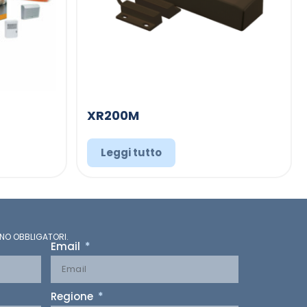
XR200M
Leggi tutto
NO OBBLIGATORI.
Email
Regione