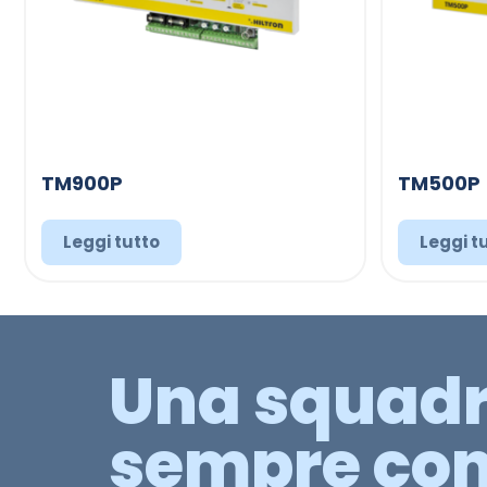
TM900P
TM500P
Leggi tutto
Leggi t
Una squad
sempre con