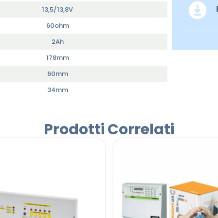
13,5/13,8V
60ohm
2Ah
178mm
60mm
34mm
Prodotti Correlati