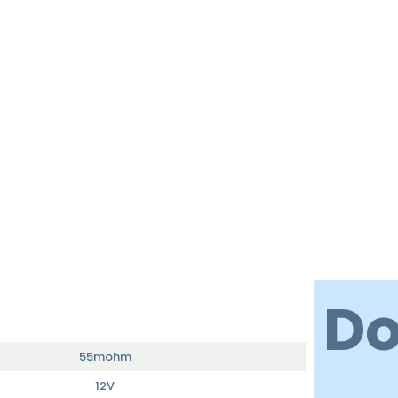
D
55mohm
12V