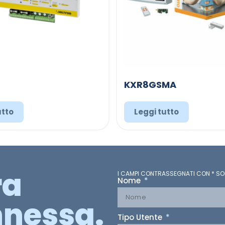
KXR8GSMA
utto
Leggi tutto
ra
I CAMPI CONTRASSEGNATI CON * SO
Nome
nessa.
Tipo Utente