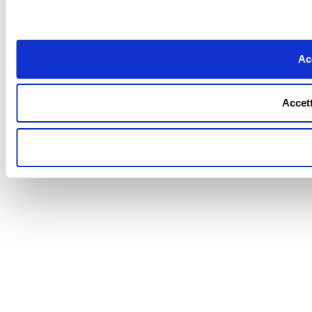
Acc
Accett