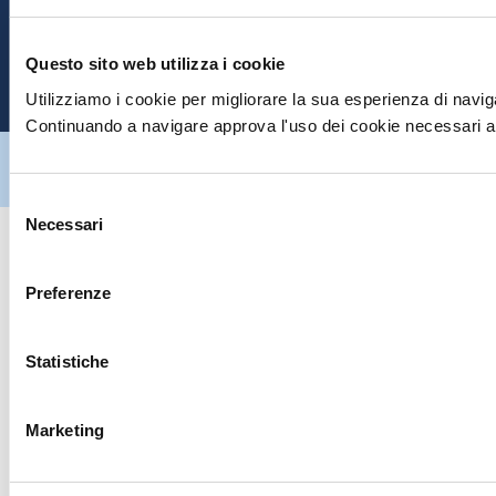
E
Questo sito web utilizza i cookie
P
Utilizziamo i cookie per migliorare la sua esperienza di naviga
Continuando a navigare approva l'uso dei cookie necessari al
Hiltron Security è distribuito in Italia da Hiltron Land S.r.l. | P.IVA
IT
07395971216
| Design by
av
communication.it
| Tutti i diritti sono
riservati
Selezione
Necessari
del
consenso
Preferenze
Statistiche
Marketing