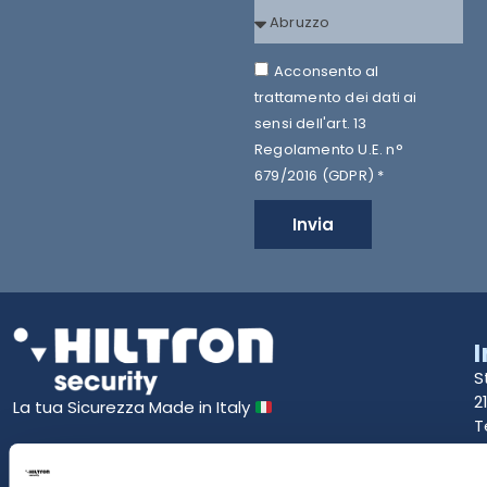
Acconsento al
trattamento dei dati ai
sensi dell'art. 13
Regolamento U.E. n°
679/2016 (GDPR) *
Invia
S
2
La tua Sicurezza Made in Italy
T
S