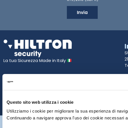
Invia
S
2
La tua Sicurezza Made in Italy
T
S
E
P
Questo sito web utilizza i cookie
Utilizziamo i cookie per migliorare la sua esperienza di naviga
Continuando a navigare approva l'uso dei cookie necessari al
Hiltron Security è distribuito in Italia da Hiltron Land S.r.l. | P.IVA
IT
07395971216
| Design by
av
communication.it
| Tutti i diritti sono