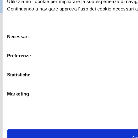
Utilizziamo i cookie per migliorare la sua esperienza di naviga
IT
07395971216
| Design by
av
communication.it
| Tutti i diritti sono
riservati
Continuando a navigare approva l'uso dei cookie necessari al
Selezione
Necessari
del
consenso
Preferenze
Statistiche
Marketing
Acc