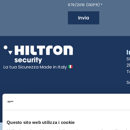
679/2016 (GDPR) *
Invia
S
2
La tua Sicurezza Made in Italy
T
S
E
P
Questo sito web utilizza i cookie
Hiltron Security è distribuito in Italia da Hiltron Land S.r.l. | P.IVA