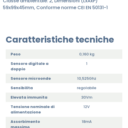
Classe ambientale: 2, Dimensioni (LxAxP)
59x99x45mm, Conforme norme CEI EN 50131-1
Caratteristiche tecniche
Peso
0,160 kg
Sensore digitale a
1
doppio
Sensore microonde
10,525Ghz
Sensibilita
regolabile
Elevata immunita
30Vm
Tensione nominale di
12V
alimentazione
Assorbimento
18mA
massimo