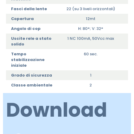
Fasci della lente
22 (su 3 liveli orizzontali)
Copertura
12mt
Angolo di cop
H: 80°; V: 32°
Uscite rele a stato
1 NC 100mA, 50Vcc max
solido
Tempo
60 sec.
stabilizzazione
iniziale
Grado di sicurezza
1
Classe ambientale
2
Download