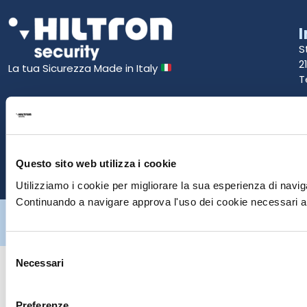
S
2
La tua Sicurezza Made in Italy
T
S
E
Questo sito web utilizza i cookie
P
Utilizziamo i cookie per migliorare la sua esperienza di naviga
Continuando a navigare approva l'uso dei cookie necessari al
Hiltron Security è distribuito in Italia da Hiltron Land S.r.l. | P.IVA
IT
07395971216
| Design by
av
communication.it
| Tutti i diritti sono
riservati
Selezione
Necessari
del
consenso
Preferenze