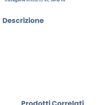
Categorie
Antifurto
,
Kit
,
Serie XR
Descrizione
Prodotti Correlati