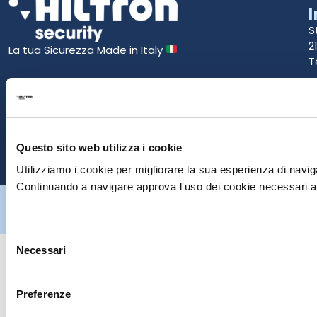
S
2
La tua Sicurezza Made in Italy
T
S
E
Questo sito web utilizza i cookie
P
Utilizziamo i cookie per migliorare la sua esperienza di naviga
Continuando a navigare approva l'uso dei cookie necessari al
Hiltron Security è distribuito in Italia da Hiltron Land S.r.l. | P.IVA
IT
07395971216
| Design by
av
communication.it
| Tutti i diritti sono
riservati
Selezione
Necessari
del
consenso
Preferenze