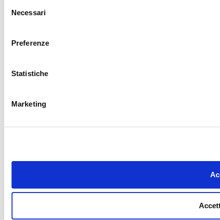
Selezione
Necessari
del
consenso
Preferenze
Statistiche
Marketing
Acc
Accett