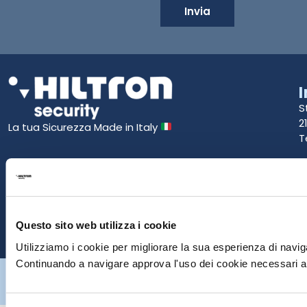
Invia
S
2
La tua Sicurezza Made in Italy
T
S
E
P
Questo sito web utilizza i cookie
Utilizziamo i cookie per migliorare la sua esperienza di naviga
Continuando a navigare approva l'uso dei cookie necessari al
Hiltron Security è distribuito in Italia da Hiltron Land S.r.l. | P.IVA
IT
07395971216
| Design by
av
communication.it
| Tutti i diritti sono
riservati