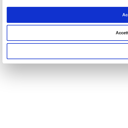
Acc
Accett