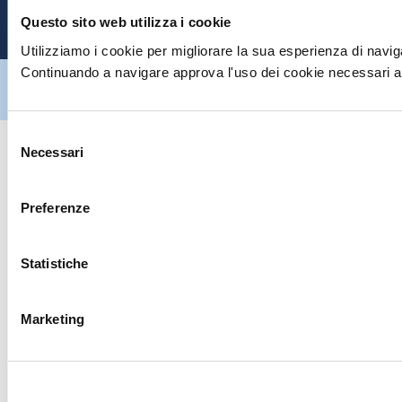
P
Questo sito web utilizza i cookie
Utilizziamo i cookie per migliorare la sua esperienza di naviga
Continuando a navigare approva l'uso dei cookie necessari al
Hiltron Security è distribuito in Italia da Hiltron Land S.r.l. | P.IVA
IT
07395971216
| Design by
av
communication.it
| Tutti i diritti sono
riservati
Selezione
Necessari
del
consenso
Preferenze
Statistiche
Marketing