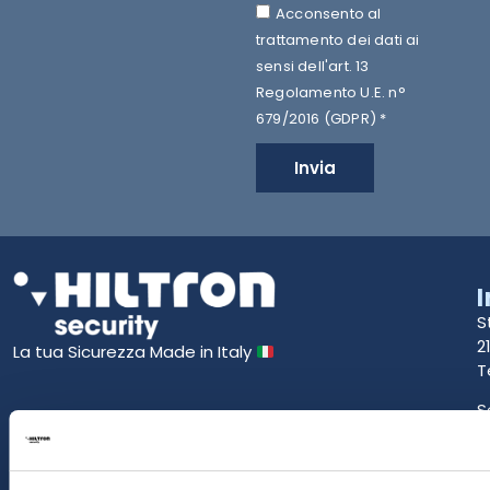
Acconsento al
trattamento dei dati ai
sensi dell'art. 13
Regolamento U.E. n°
679/2016 (GDPR) *
Invia
S
2
La tua Sicurezza Made in Italy
T
S
E