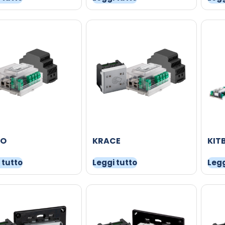
CO
KRACE
KIT
 tutto
Leggi tutto
Legg