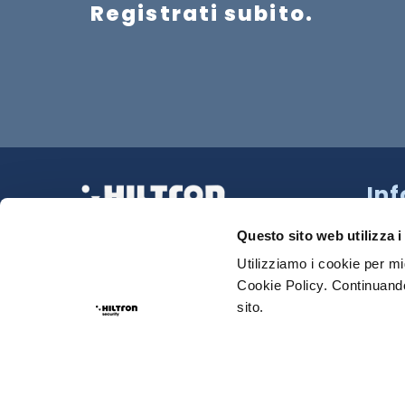
Registrati subito.
In
Strad
La tua Sicurezza Made in Italy
218 N
Questo sito web utilizza i
Tel:
0
Utilizziamo i cookie per mi
Cookie Policy. Continuando
Sede
sito.
Email
Priva