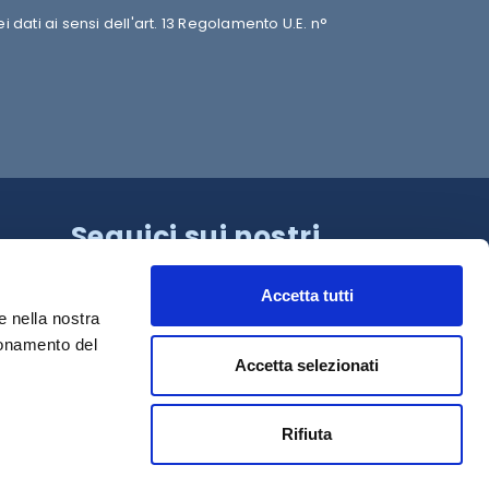
dati ai sensi dell'art. 13 Regolamento U.E. n°
Seguici sui nostri
canali!
Accetta tutti
e nella nostra
ionamento del
Accetta selezionati
Rifiuta