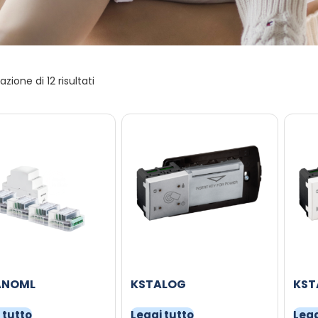
azione di 12 risultati
ANOML
KSTALOG
KST
 tutto
Leggi tutto
Legg