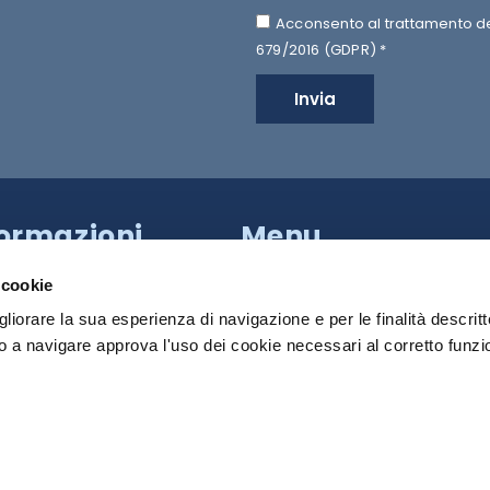
Acconsento al trattamento dei 
679/2016 (GDPR) *
Invia
formazioni
Menu
a Provinciale di Caserta,
HILTRON SECURITY
apoli (NA)
 cookie
81 18539000
SISTEMI
gliorare la sua esperienza di navigazione e per le finalità descritt
PRODOTTI
 a navigare approva l'uso dei cookie necessari al corretto funz
 Roma:
+39 340 790 2931
MEDIA
:
info@hiltronsecurity.net
DOWNLOAD
cy Policy
Cookie Policy
CONTATTI