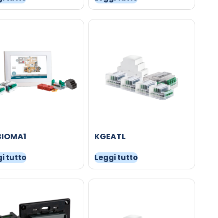
BIOMA1
KGEATL
i tutto
Leggi tutto