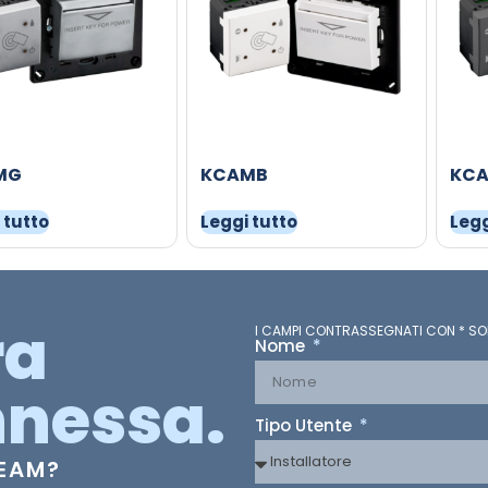
MG
KCAMB
KC
 tutto
Leggi tutto
Legg
ra
I CAMPI CONTRASSEGNATI CON * SO
Nome
nessa.
Tipo Utente
TEAM?