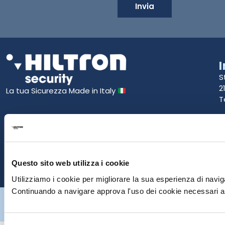
Invia
S
2
La tua Sicurezza Made in Italy
T
S
E
P
Questo sito web utilizza i cookie
Utilizziamo i cookie per migliorare la sua esperienza di naviga
Continuando a navigare approva l'uso dei cookie necessari al
Hiltron Security è distribuito in Italia da Hiltron Land S.r.l. | P.IVA
IT
07395971216
| Design by
av
communication.it
| Tutti i diritti sono
riservati