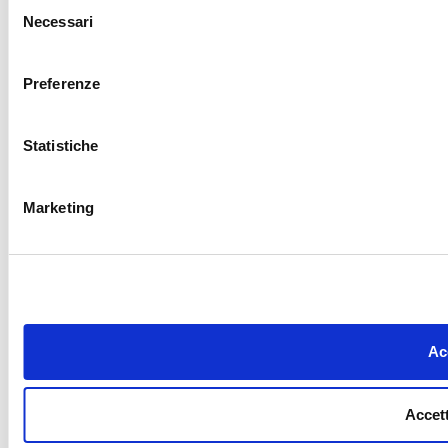
Selezione
Necessari
del
consenso
Preferenze
Statistiche
Marketing
Acc
Accett