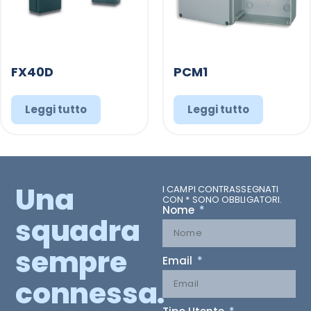
FX40D
PCM1
Leggi tutto
Leggi tutto
Una
I CAMPI CONTRASSEGNATI
CON * SONO OBBLIGATORI.
Nome
squadra
sempre
Email
connessa.