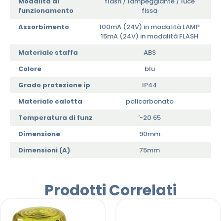
Modalita di
flash / lampeggiante / luce
funzionamento
fissa
Assorbimento
100mA (24V) in modalità LAMP
15mA (24V) in modalità FLASH
Materiale staffa
ABS
Colore
blu
Grado protezione ip
IP44
Materiale calotta
policarbonato
Temperatura di funz
'-20 65
Dimensione
90mm
Dimensioni (A)
75mm
Prodotti Correlati