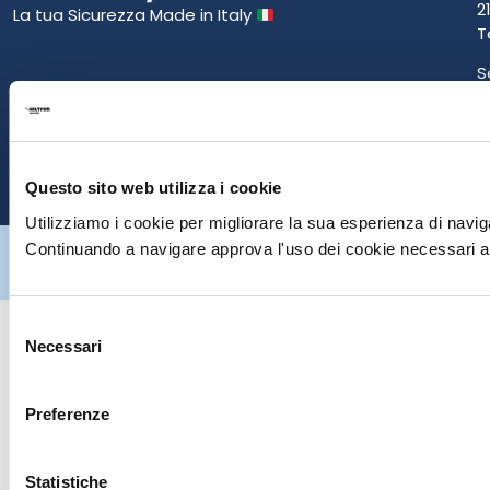
2
La tua Sicurezza Made in Italy
T
S
E
P
Questo sito web utilizza i cookie
Utilizziamo i cookie per migliorare la sua esperienza di naviga
Hiltron Security è distribuito in Italia da Hiltron Land S.r.l. | P.IVA
Continuando a navigare approva l'uso dei cookie necessari al
IT
07395971216
| Design by
av
communication.it
| Tutti i diritti sono
riservati
Selezione
Necessari
del
consenso
Preferenze
Statistiche