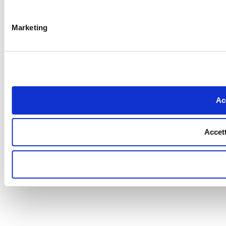
Marketing
Acc
Accett