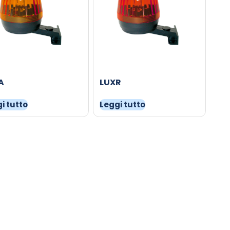
A
LUXR
i tutto
Leggi tutto