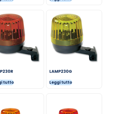
P230R
LAMP230G
i tutto
Leggi tutto