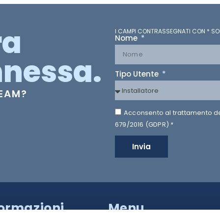
ra
I CAMPI CONTRASSEGNATI CON * SO
Nome
nessa.
Tipo Utente
TEAM?
Acconsento al trattamento dei 
679/2016 (GDPR) *
Invia
formazioni
Menu
a Provinciale di Caserta,