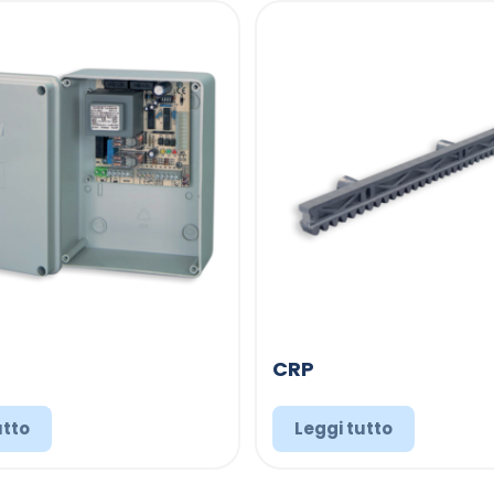
CRP
utto
Leggi tutto