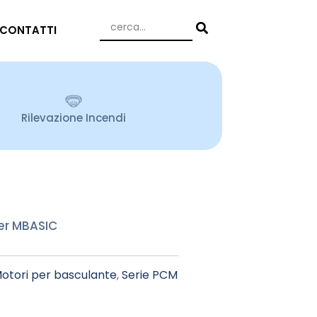
CONTATTI
Rilevazione Incendi
er MBASIC
otori per basculante
,
Serie PCM