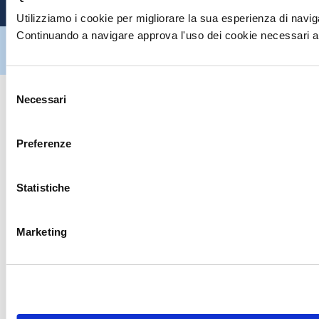
Utilizziamo i cookie per migliorare la sua esperienza di naviga
Continuando a navigare approva l'uso dei cookie necessari al
Hiltron Security è distribuito in Italia da Hiltron Land S.r.l. | P.IVA
IT
07395971216
| Design by
av
communication.it
| Tutti i diritti sono
riservati
Selezione
Necessari
del
consenso
Preferenze
Statistiche
Marketing