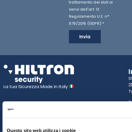
trattamento dei dati ai
sensi dell'art. 13
Regolamento U.E. n°
679/2016 (GDPR) *
Invia
S
2
La tua Sicurezza Made in Italy
T
S
E
P
Questo sito web utilizza i cookie