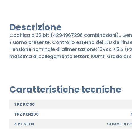
Descrizione
Codifica a 32 bit (4294967296 combinazioni)., Gen
/ uomo presente. Controllo esterno dei LED dell’inser
Tensione nominale di alimentazione: 13Vcc ±5% (PX10
massima di collegamento lettori: 100mt, Grado di s
Caratteristiche tecniche
1 PZ PX100
1 PZ PXN200
3 PZ KEYN
CHIAVE DI P