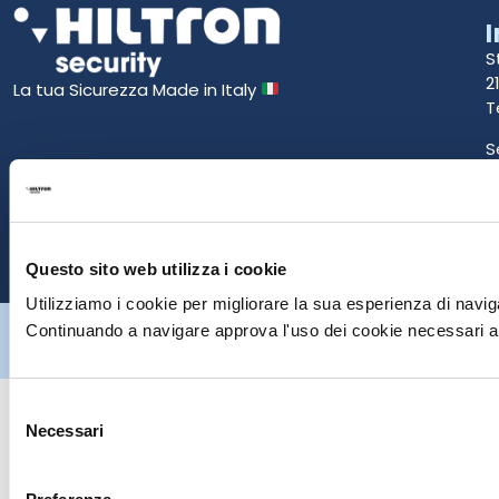
S
2
La tua Sicurezza Made in Italy
T
S
E
P
Questo sito web utilizza i cookie
Utilizziamo i cookie per migliorare la sua esperienza di naviga
Hiltron Security è distribuito in Italia da Hiltron Land S.r.l. | P.IVA
Continuando a navigare approva l'uso dei cookie necessari al
IT
07395971216
| Design by
av
communication.it
| Tutti i diritti sono
riservati
Selezione
Necessari
del
consenso