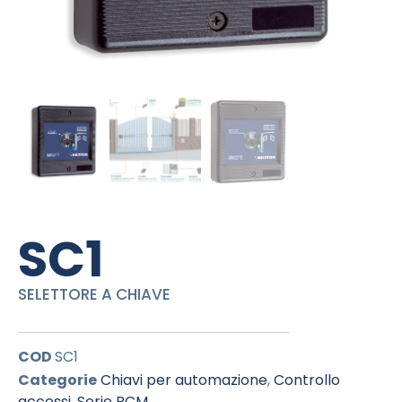
SC1
SELETTORE A CHIAVE
COD
SC1
Categorie
Chiavi per automazione
,
Controllo
accessi
,
Serie PCM