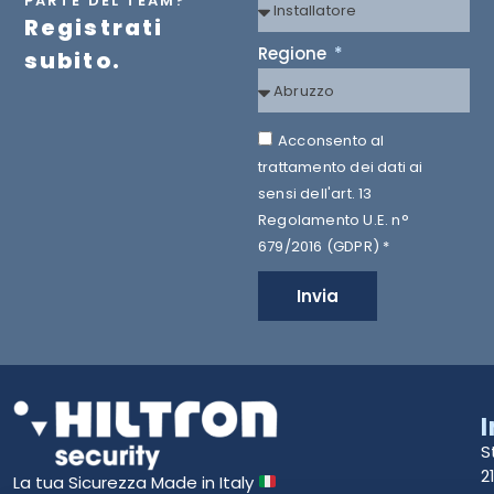
PARTE DEL TEAM?
Registrati
Regione
subito.
Acconsento al
trattamento dei dati ai
sensi dell'art. 13
Regolamento U.E. n°
679/2016 (GDPR) *
Invia
S
2
La tua Sicurezza Made in Italy