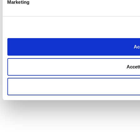
Marketing
Acc
Accett