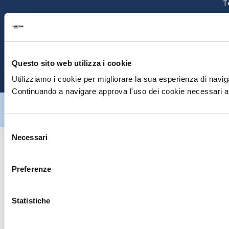
T
S
E
Questo sito web utilizza i cookie
P
Utilizziamo i cookie per migliorare la sua esperienza di naviga
Continuando a navigare approva l'uso dei cookie necessari al
Hiltron Security è distribuito in Italia da Hiltron Land S.r.l. | P.IVA
IT
07395971216
| Design by
av
communication.it
| Tutti i diritti sono
riservati
Selezione
Necessari
del
consenso
Preferenze
Statistiche