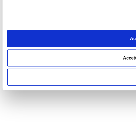
Acc
Accett