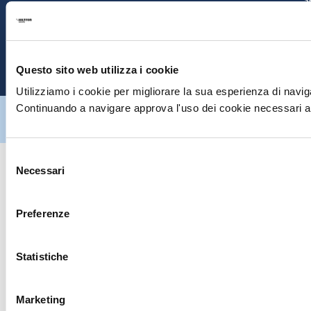
E
P
Questo sito web utilizza i cookie
Utilizziamo i cookie per migliorare la sua esperienza di naviga
Continuando a navigare approva l'uso dei cookie necessari al
Hiltron Security è distribuito in Italia da Hiltron Land S.r.l. | P.IVA
IT
07395971216
| Design by
av
communication.it
| Tutti i diritti sono
riservati
Selezione
Necessari
del
consenso
Preferenze
Statistiche
Marketing