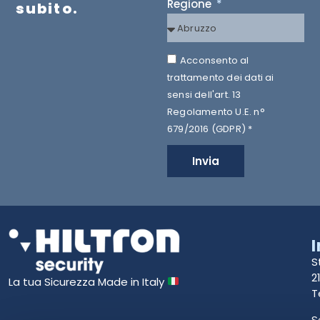
Regione
subito.
Acconsento al
trattamento dei dati ai
sensi dell'art. 13
Regolamento U.E. n°
679/2016 (GDPR) *
Invia
S
2
La tua Sicurezza Made in Italy
T
S