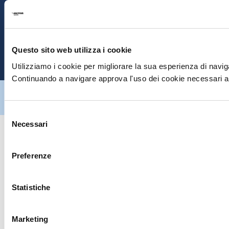
S
E
Questo sito web utilizza i cookie
P
Utilizziamo i cookie per migliorare la sua esperienza di naviga
Continuando a navigare approva l'uso dei cookie necessari al
Hiltron Security è distribuito in Italia da Hiltron Land S.r.l. | P.IVA
IT
07395971216
| Design by
av
communication.it
| Tutti i diritti sono
riservati
Selezione
Necessari
del
consenso
Preferenze
Statistiche
Marketing