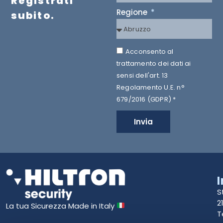
Registrati
Regione
subito.
Acconsento al
trattamento dei dati ai
sensi dell'art. 13
Regolamento U.E. n°
679/2016 (GDPR) *
Invia
S
2
La tua Sicurezza Made in Italy
T