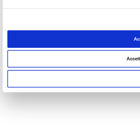
Acc
Accett