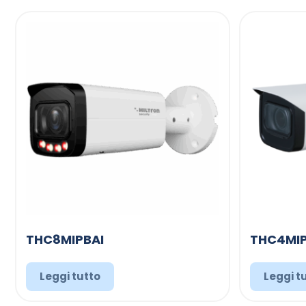
THC8MIPBAI
THC4MIP
Leggi tutto
Leggi t