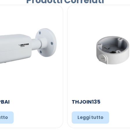
Prodotti Correlati
BAI
THJOIN135
utto
Leggi tutto