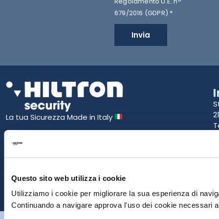
Regolamento U.E. n°
679/2016 (GDPR) *
Invia
S
2
La tua Sicurezza Made in Italy
T
S
E
Questo sito web utilizza i cookie
P
Utilizziamo i cookie per migliorare la sua esperienza di naviga
Continuando a navigare approva l'uso dei cookie necessari al