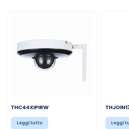
THC44XIPIRW
THJOIN1
Leggi tutto
Leggi t