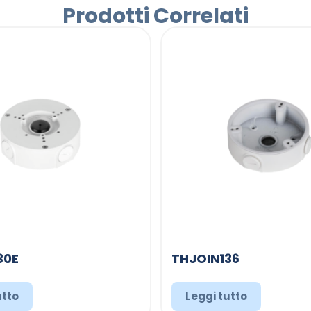
Prodotti Correlati
30E
THJOIN136
utto
Leggi tutto