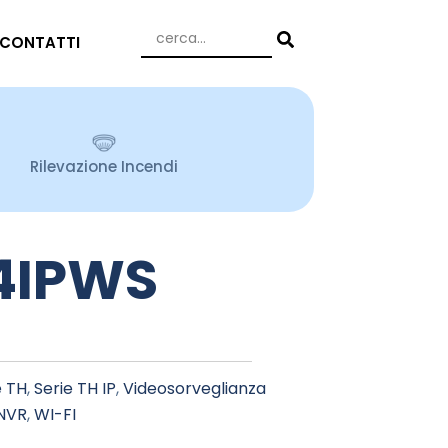
CONTATTI
Rilevazione Incendi
4IPWS
e TH
,
Serie TH IP
,
Videosorveglianza
NVR
,
WI-FI