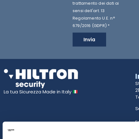
trattamento dei dati ai
sensi dell'art. 13
Regolamento U.E. n°
679/2016 (GDPR) *
Invia
S
2
La tua Sicurezza Made in Italy
T
S
E
P