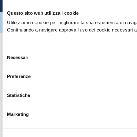
Questo sito web utilizza i cookie
Hiltron Security è distribuito in Italia da Hiltron Land S.r.l. | P.IVA
Utilizziamo i cookie per migliorare la sua esperienza di naviga
IT
07395971216
| Design by
av
communication.it
| Tutti i diritti sono
riservati
Continuando a navigare approva l'uso dei cookie necessari al
Selezione
Necessari
del
consenso
Preferenze
Statistiche
Marketing