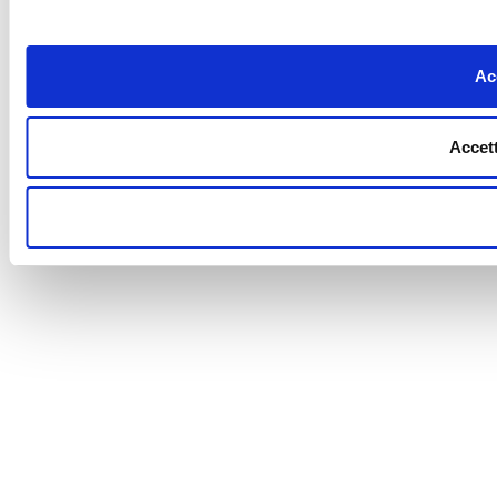
Acc
Accett