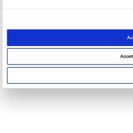
Acc
Accett