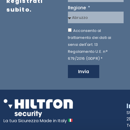
Registrati
Regione
subito.
Acconsento al
trattamento dei dati ai
sensi dell'art. 13
Regolamento U.E. n°
679/2016 (GDPR) *
Invia
S
2
La tua Sicurezza Made in Italy
T