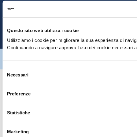
S
E
Questo sito web utilizza i cookie
P
Utilizziamo i cookie per migliorare la sua esperienza di naviga
Continuando a navigare approva l'uso dei cookie necessari al
Hiltron Security è distribuito in Italia da Hiltron Land S.r.l. | P.IVA
IT
07395971216
| Design by
av
communication.it
| Tutti i diritti sono
riservati
Selezione
Necessari
del
consenso
Preferenze
Statistiche
Marketing