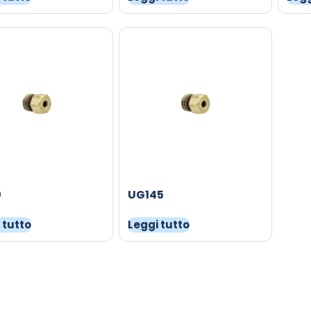
0
UG145
 tutto
Leggi tutto