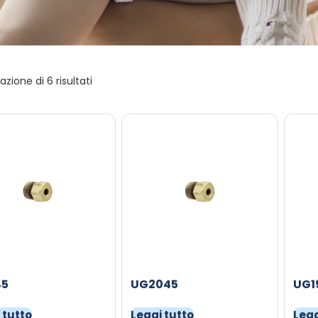
azione di 6 risultati
45
UG2045
UG1
 tutto
Leggi tutto
Legg