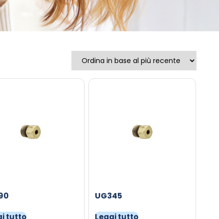
90
UG345
i tutto
Leggi tutto