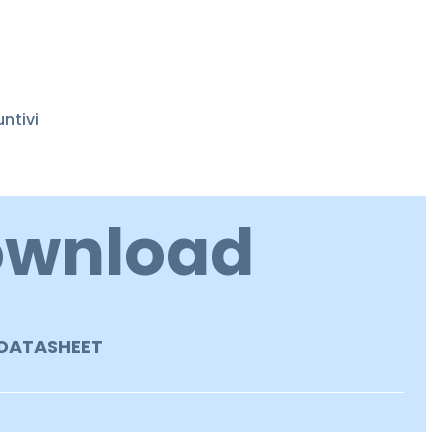
ntivi
ownload
DATASHEET