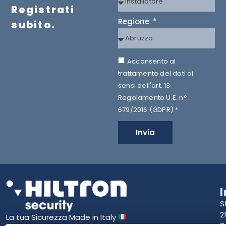
Registrati
Regione
subito.
Acconsento al
trattamento dei dati ai
sensi dell'art. 13
Regolamento U.E. n°
679/2016 (GDPR) *
Invia
S
2
La tua Sicurezza Made in Italy
T