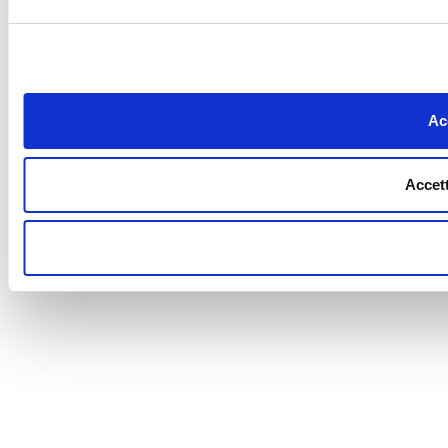
Acc
Accett