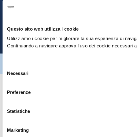
S
E
Questo sito web utilizza i cookie
P
Utilizziamo i cookie per migliorare la sua esperienza di naviga
Continuando a navigare approva l'uso dei cookie necessari al
Hiltron Security è distribuito in Italia da Hiltron Land S.r.l. | P.IVA
IT
07395971216
| Design by
av
communication.it
| Tutti i diritti sono
Selezione
riservati
Necessari
del
consenso
Preferenze
Statistiche
Marketing