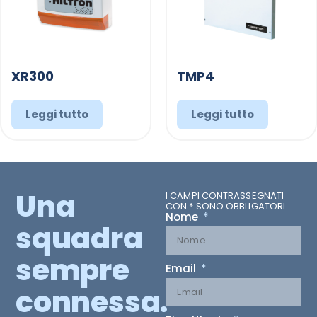
XR300
TMP4
Leggi tutto
Leggi tutto
Una
I CAMPI CONTRASSEGNATI
CON * SONO OBBLIGATORI.
Nome
squadra
sempre
Email
connessa.