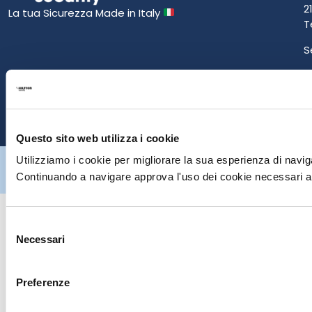
2
La tua Sicurezza Made in Italy
T
S
E
P
Questo sito web utilizza i cookie
Hiltron Security è distribuito in Italia da Hiltron Land S.r.l. | P.IVA
Utilizziamo i cookie per migliorare la sua esperienza di naviga
IT
07395971216
| Design by
av
communication.it
| Tutti i diritti sono
Continuando a navigare approva l'uso dei cookie necessari al
riservati
Selezione
Necessari
del
consenso
Preferenze