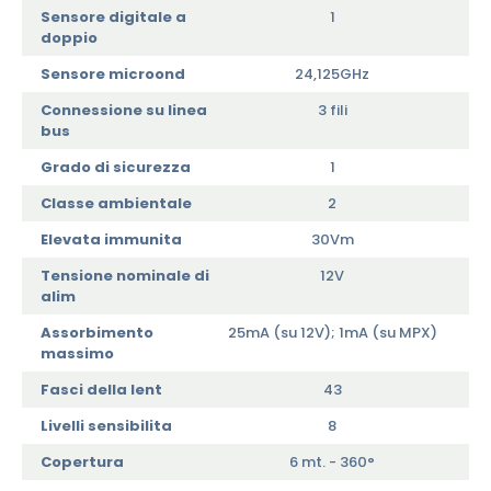
Sensore digitale a
1
doppio
Sensore microond
24,125GHz
Connessione su linea
3 fili
bus
Grado di sicurezza
1
Classe ambientale
2
Elevata immunita
30Vm
Tensione nominale di
12V
alim
Assorbimento
25mA (su 12V); 1mA (su MPX)
massimo
Fasci della lent
43
Livelli sensibilita
8
Copertura
6 mt. - 360°