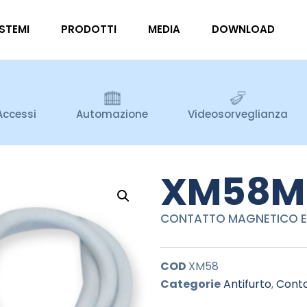
ISTEMI
PRODOTTI
MEDIA
DOWNLOAD
Accessi
Automazione
Videosorveglianza
XM58M
CONTATTO MAGNETICO ES
COD
XM58
Categorie
Antifurto
,
Conta