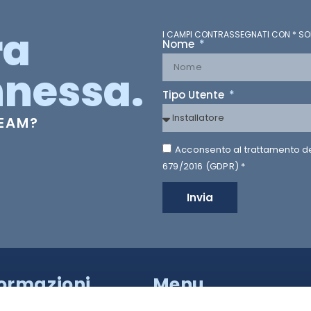
ra
I CAMPI CONTRASSEGNATI CON * SO
Nome
nessa.
Tipo Utente
TEAM?
Acconsento al trattamento dei 
679/2016 (GDPR) *
Invia
formazioni
Menu
a Provinciale di Caserta,
HILTRON SECURITY