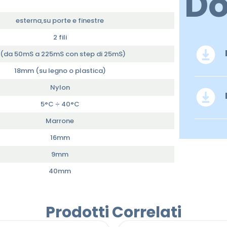
D
esterna,su porte e finestre
2 fili
 (da 50mS a 225mS con step di 25mS)
18mm (su legno o plastica)
Nylon
5°C ÷ 40°C
Marrone
16mm
9mm
40mm
Prodotti Correlati