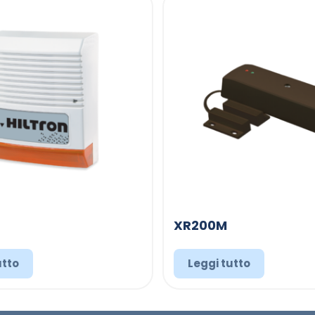
XR200M
utto
Leggi tutto