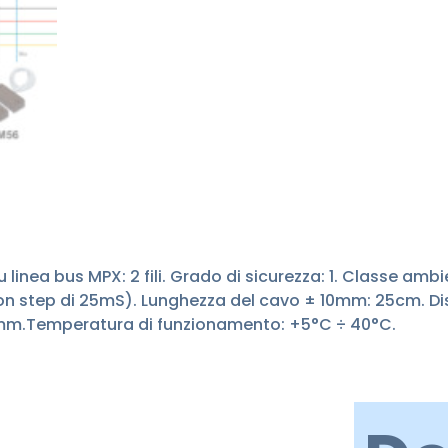
inea bus MPX: 2 fili. Grado di sicurezza: 1. Classe ambie
S con step di 25mS). Lunghezza del cavo ± 10mm: 25cm. D
2mm.Temperatura di funzionamento: +5°C ÷ 40°C.