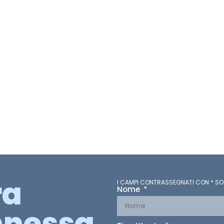
ra
I CAMPI CONTRASSEGNATI CON * SO
Nome
nessa.