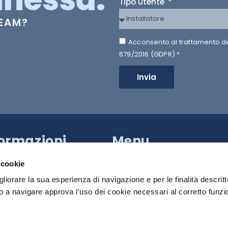
Tipo Utente
TEAM?
Acconsento al trattamento dei 
679/2016 (GDPR) *
Invia
formazioni
Menu
a Provinciale di Caserta,
HILTRON SECURITY
apoli (NA)
 cookie
81 18539000
SISTEMI
gliorare la sua esperienza di navigazione e per le finalità descritt
PRODOTTI
 a navigare approva l'uso dei cookie necessari al corretto funz
 Roma:
+39 340 790 2931
MEDIA
:
info@hiltronsecurity.net
DOWNLOAD