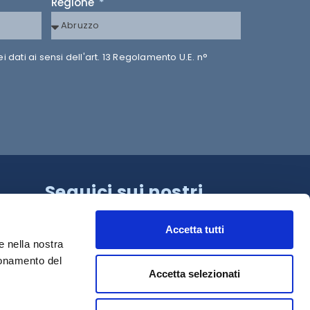
Regione
dati ai sensi dell'art. 13 Regolamento U.E. n°
Seguici sui nostri
canali!
Accetta tutti
e nella nostra
ionamento del
Accetta selezionati