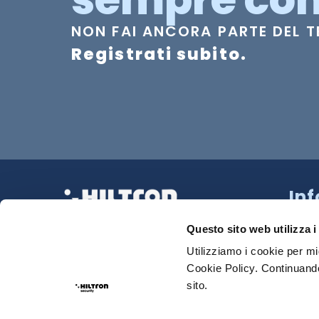
NON FAI ANCORA PARTE DEL 
Registrati subito.
In
Strad
La tua Sicurezza Made in Italy
218 N
Questo sito web utilizza i
Tel:
0
Utilizziamo i cookie per mi
Cookie Policy. Continuando
Sede
sito.
Email