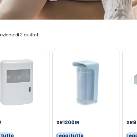
azione di 3 risultati
2
XR1200IR
XR8
 tutto
Leggi tutto
Legg