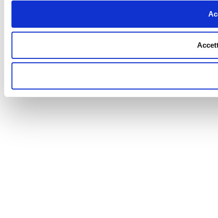
Acc
Accett