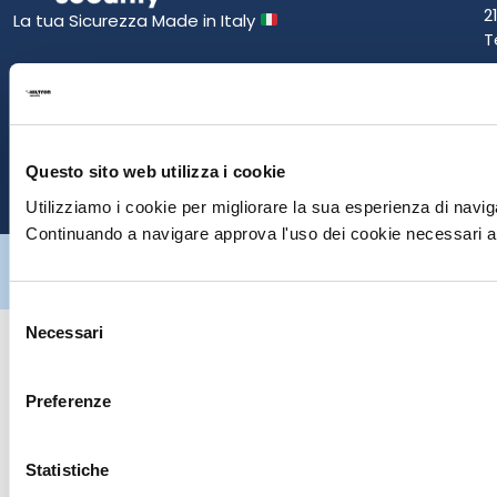
2
La tua Sicurezza Made in Italy
T
S
E
Questo sito web utilizza i cookie
P
Utilizziamo i cookie per migliorare la sua esperienza di naviga
Continuando a navigare approva l'uso dei cookie necessari al
Hiltron Security è distribuito in Italia da Hiltron Land S.r.l. | P.IVA
IT
07395971216
| Design by
av
communication.it
| Tutti i diritti sono
riservati
Selezione
Necessari
del
consenso
Preferenze
Statistiche