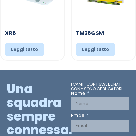
XR8
TM26GSM
Leggi tutto
Leggi tutto
Una
I CAMPI CONTRASSEGNATI
CON * SONO OBBLIGATORI.
Nome
squadra
sempre
Email
connessa.