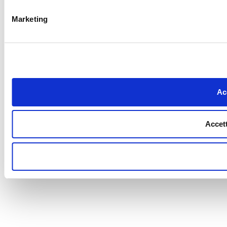
Marketing
Acc
Accett