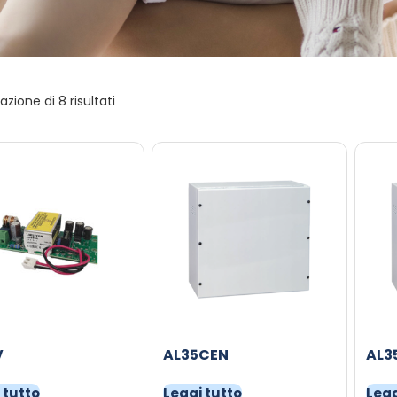
azione di 8 risultati
V
AL35CEN
AL3
 tutto
Leggi tutto
Legg