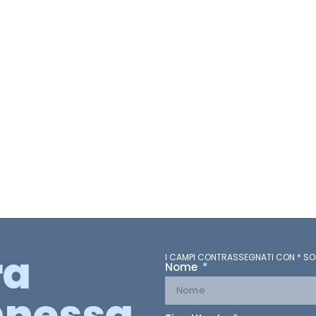
ra
I CAMPI CONTRASSEGNATI CON * SO
Nome
nessa.