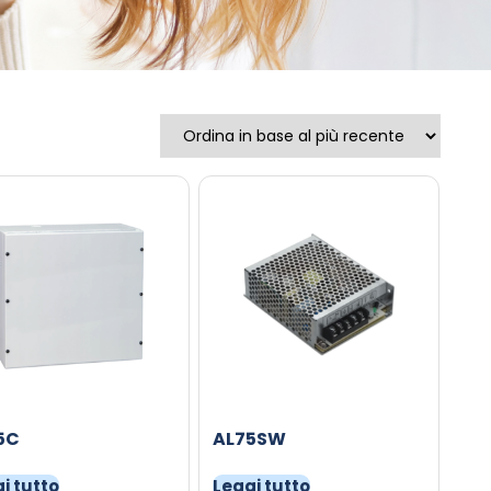
5C
AL75SW
i tutto
Leggi tutto