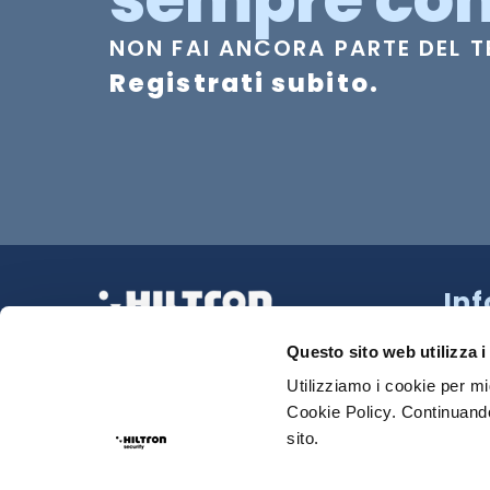
NON FAI ANCORA PARTE DEL 
Registrati subito.
In
Strad
La tua Sicurezza Made in Italy
218 N
Questo sito web utilizza i
Tel:
0
Utilizziamo i cookie per mi
Cookie Policy. Continuando
Sede
sito.
Email