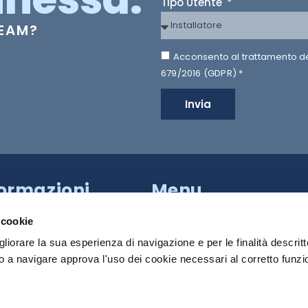
Tipo Utente
TEAM?
Acconsento al trattamento dei 
679/2016 (GDPR) *
Invia
formazioni
Menu
a Provinciale di Caserta,
HILTRON SECURITY
apoli (NA)
 cookie
81 18539000
SISTEMI
gliorare la sua esperienza di navigazione e per le finalità descritt
PRODOTTI
 a navigare approva l'uso dei cookie necessari al corretto funz
 Roma:
+39 340 790 2931
MEDIA
:
info@hiltronsecurity.net
DOWNLOAD