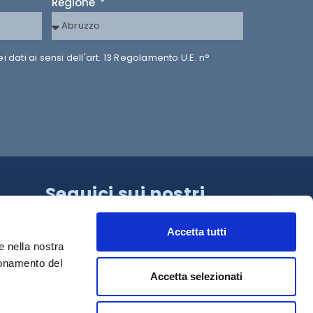
Regione
dati ai sensi dell'art. 13 Regolamento U.E. n°
Seguici sui nostri
canali!
Accetta tutti
e nella nostra
ionamento del
Accetta selezionati